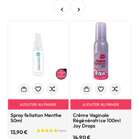


AJOUTER AU PANIER
AJOUTER AU PANIER
Spray fellation Menthe
Crème Vaginale
C
50ml
Régénératrice 100ml
I
Joy Drops
Prix
13,90 €
3
Prix
14,90 €