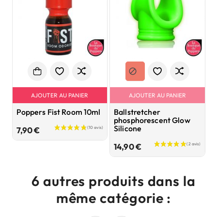
AJOUTER AU PANIER
AJOUTER AU PANIER
Poppers Fist Room 10ml
Ballstretcher
P
phosphorescent Glow
3
Silicone
Prix
7,90 €
9
Prix
14,90 €
6 autres produits dans la
même catégorie :