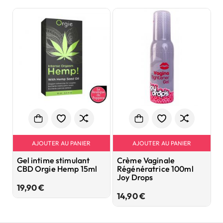
AJOUTER AU PANIER
AJOUTER AU PANIER
Gel intime stimulant
Crème Vaginale
G
CBD Orgie Hemp 15ml
Régénératrice 100ml
V
Joy Drops
Prix
19,90 €
2
Prix
14,90 €