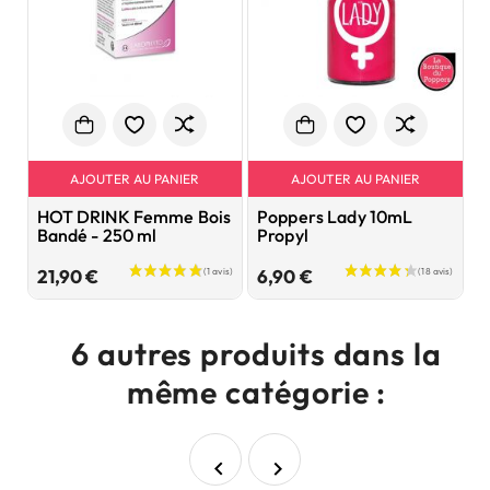
AJOUTER AU PANIER
AJOUTER AU PANIER
HOT DRINK Femme Bois
Poppers Lady 10mL
D
Bandé - 250 ml
Propyl
f
Prix
Prix
21,90 €
6,90 €
1
6 autres produits dans la
même catégorie :

