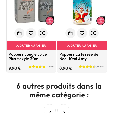
AJOUTER AU PANIER
AJOUTER AU PANIER
Poppers Jungle Juice
Poppers La fessée de
P
Plus Hexyle 30ml
Noël 10ml Amyl
R
Prix
Prix
9,90 €
8,90 €
9
6 autres produits dans la
même catégorie :

