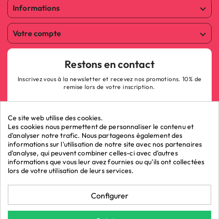
Informations

Votre compte

Restons en contact
Inscrivez vous à la newsletter et recevez nos promotions. 10% de
remise lors de votre inscription.
Ce site web utilise des cookies.
Les cookies nous permettent de personnaliser le contenu et
d'analyser notre trafic. Nous partageons également des
informations sur l'utilisation de notre site avec nos partenaires
ok
d'analyse, qui peuvent combiner celles-ci avec d'autres
informations que vous leur avez fournies ou qu'ils ont collectées
lors de votre utilisation de leurs services.
Marchand approuvé par la Société des Avis Garantis,
cliquez ici pour
Configurer
vérifier
.
La Boutique du Poppers - Vente de poppers © 2026 - LRP