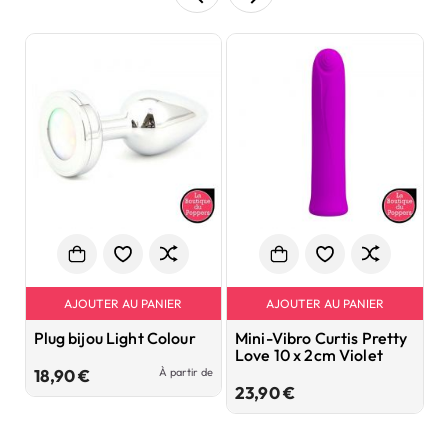
AJOUTER AU PANIER
AJOUTER AU PANIER
Plug bijou Light Colour
Mini-Vibro Curtis Pretty
S
Love 10 x 2cm Violet
E
V
Prix
À partir de
18,90 €
Prix
23,90 €
3