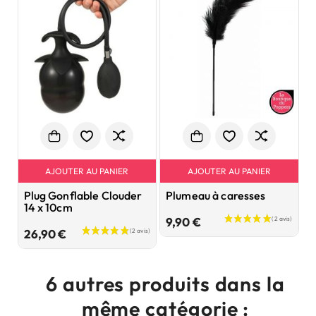
AJOUTER AU PANIER
AJOUTER AU PANIER
Plug Gonflable Clouder
Plumeau à caresses
P
14 x 10cm
A
Prix
9,90 €
Prix
26,90 €
8
6 autres produits dans la
même catégorie :