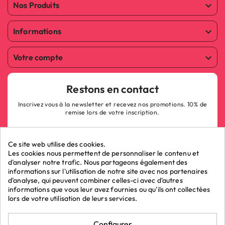
Nos Produits

Informations

Votre compte

Restons en contact
Inscrivez vous à la newsletter et recevez nos promotions. 10% de
remise lors de votre inscription.
Ce site web utilise des cookies.
Les cookies nous permettent de personnaliser le contenu et
d'analyser notre trafic. Nous partageons également des
informations sur l'utilisation de notre site avec nos partenaires
ok
d'analyse, qui peuvent combiner celles-ci avec d'autres
informations que vous leur avez fournies ou qu'ils ont collectées
lors de votre utilisation de leurs services.
Marchand approuvé par la Société des Avis Garantis,
cliquez ici pour
Configurer