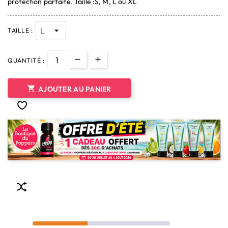
protection parfaite. Taille :S, M, L ou XL
TAILLE :
QUANTITÉ :

AJOUTER AU PANIER