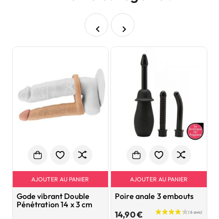


AJOUTER AU PANIER
AJOUTER AU PANIER
Gode vibrant Double
Poire anale 3 embouts
D
Pénétration 14 x 3 cm
3
Prix
14,90 €