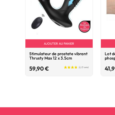
AJOUTER AU PANIER
Stimulateur de prostate vibrant
Lot d
Thrusty Max 12 x 3.5cm
phosp
Prix
59,90 €
41,