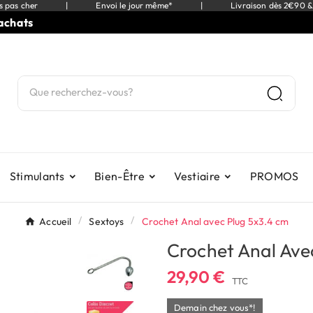
s pas cher
|
Envoi le jour même*
|
Livraison dès 2€90 &
ts
⭐
9
Stimulants
Bien-Être
Vestiaire
PROMOS
Accueil
Sextoys
Crochet Anal avec Plug 5x3.4 cm
Crochet Anal Ave
29,90 €
TTC
Demain chez vous*!