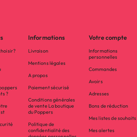
ts
Informations
Votre compte
hoisir?
Livraison
Informations
personnelles
Mentions légales
u
Commandes
A propos
Avoirs
 poppers
Paiement sécurisé
nts ?
Adresses
Conditions générales
être
de vente La boutique
Bons de réduction
ist
du Poppers
Mes listes de souhaits
curité
Politique de
confidentialité des
Mes alertes
données personnelles