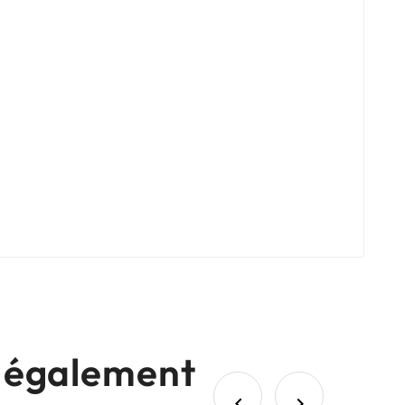
nt également

