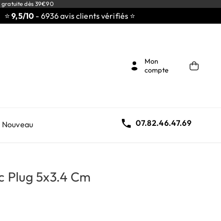
 gratuite dès 39€90
,5/10
- 6936 avis clients vérifiés ⭐
Mon
compte

07.82.46.47.69
Nouveau
c Plug 5x3.4 Cm