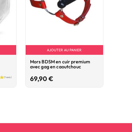
AJOUTER AU PANIER
Mors BDSM en cuir premium
Gode Si
avec gag en caoutchouc
6.3cm
Prix
69,90 €
64,9