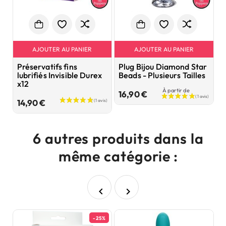
AJOUTER AU PANIER
AJOUTER AU PANIER
Préservatifs fins
Plug Bijou Diamond Star
P
lubrifiés Invisible Durex
Beads - Plusieurs Tailles
B
x12
À partir de
Prix
16,90 €
9
Prix
14,90 €
6 autres produits dans la
même catégorie :


-25%