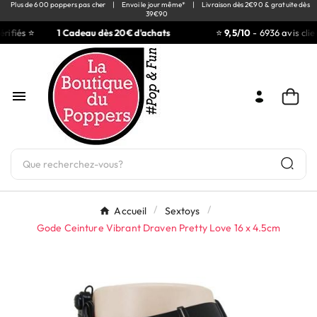
Plus de 600 poppers pas cher
|
Envoi le jour même*
|
Livraison dès 2€90 & gratuite dès
39€90
rifiés ⭐
1 Cadeau dès 20€ d'achats
⭐
9,5/10
- 6936 avis clien

Accueil
Sextoys
Gode Ceinture Vibrant Draven Pretty Love 16 x 4.5cm