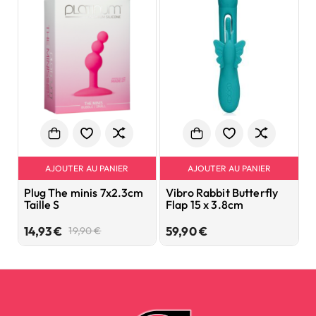
AJOUTER AU PANIER
AJOUTER AU PANIER
Plug The minis 7x2.3cm
Vibro Rabbit Butterfly
P
Taille S
Flap 15 x 3.8cm
B
Prix
Prix
Prix
14,93 €
59,90 €
1
19,90 €
de
base