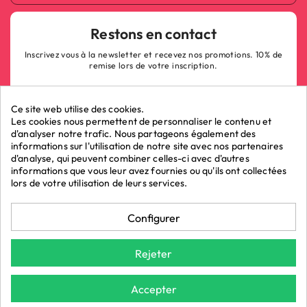
Restons en contact
Inscrivez vous à la newsletter et recevez nos promotions. 10% de
remise lors de votre inscription.
Ce site web utilise des cookies.
Les cookies nous permettent de personnaliser le contenu et
d'analyser notre trafic. Nous partageons également des
informations sur l'utilisation de notre site avec nos partenaires
ok
d'analyse, qui peuvent combiner celles-ci avec d'autres
informations que vous leur avez fournies ou qu'ils ont collectées
lors de votre utilisation de leurs services.
Marchand approuvé par la Société des Avis Garantis,
cliquez ici pour
Configurer
vérifier
.
La Boutique du Poppers - Vente de poppers © 2026 - LRP
Rejeter
ASSOCIES.
*Demain chez vous : Pour toute commande avant 15h et une livraison
Accepter
par Chronopost (Hors week-end et jours fériés). Donnée indicative
9.5
/10