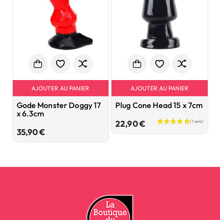
AJOUTER AU PANIER
AJOUTER AU PANIER
Gode Monster Doggy 17
Plug Cone Head 15 x 7cm
O
x 6.3cm
A
3
Prix
22,90 €
Prix
35,90 €
2