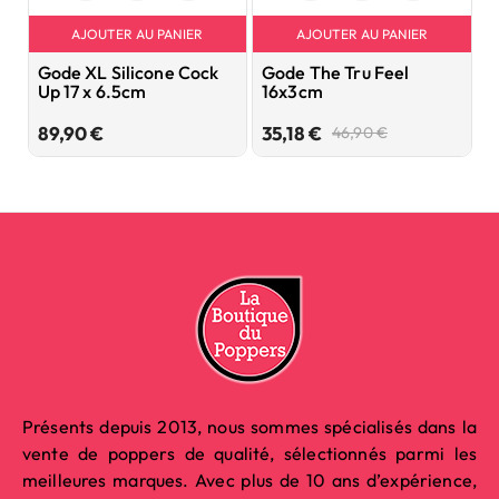
AJOUTER AU PANIER
AJOUTER AU PANIER
Gode XL Silicone Cock
Gode The Tru Feel
C
Up 17 x 6.5cm
16x3cm
W
Prix
Prix
Prix
89,90 €
35,18 €
1
46,90 €
de
base
Présents depuis 2013, nous sommes spécialisés dans la
vente de poppers de qualité, sélectionnés parmi les
meilleures marques. Avec plus de 10 ans d’expérience,