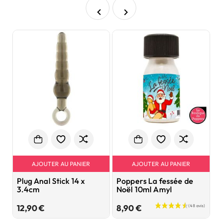


AJOUTER AU PANIER
AJOUTER AU PANIER
Plug Anal Stick 14 x
Poppers La fessée de
P
3.4cm
Noël 10ml Amyl
E
P
Prix
Prix
12,90 €
8,90 €
6