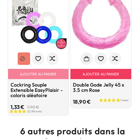
AJOUTER AU PANIER
AJOUTER AU PANIER
Cockring Souple
Double Gode Jelly 45 x
G
Extensible EasyPlaisir -
3.5 cm Rose
x
coloris aléatoire
Prix
18,90 €
6
Prix
Prix
1,33 €
1,90 €
de
base
6 autres produits dans la