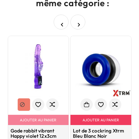
même catégorie :


AJOUTER AU PANIER
AJOUTER AU PANIER
Gode rabbit vibrant
Lot de 3 cockring Xtrm
P
Happy violet 12x3cm
Bleu Blanc Noir
x