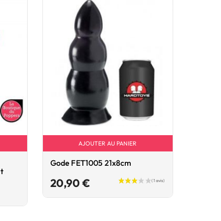
AJOUTER AU PANIER
Gode FET1005 21x8cm
Stimul
t
Dorcel 
Prix
20,90 €
74,9