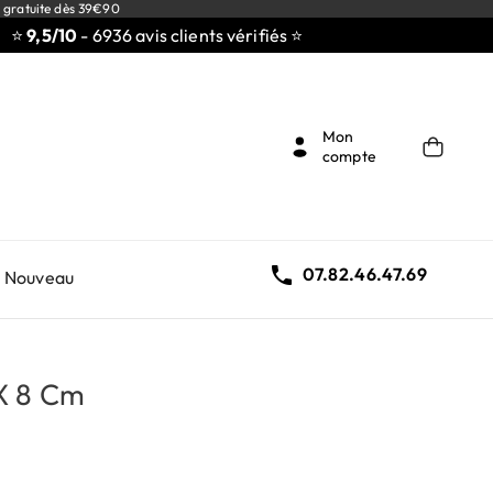
 gratuite dès 39€90
,5/10
- 6936 avis clients vérifiés ⭐
Mon
compte

07.82.46.47.69
Nouveau
X 8 Cm