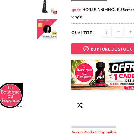
gode
HORSE ANIMHOLE 35cm: form
vinyle.
QUANTITÉ :

RUPTURE DE STOCK

Aucun Produit Disponible