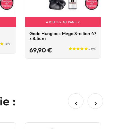
AJOUTER AU PANIER
Gode Hunglock Mega Stallion 47
x 8.5cm
Prix
69,90 €
e :

