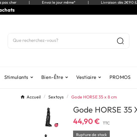
s pas cher
|
Envoi le jour même*
|
Livraison dès 2€90 &
ts
⭐
9
Stimulants
Bien-Être
Vestiaire
PROMOS
Accueil
Sextoys
Gode HORSE 35 x 8 cm
Gode HORSE 35 
44,90 €
TTC
Rupture de stock