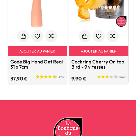
AJOUTER AU PANIER
AJOUTER AU PANIER
Gode Big Hand Get Real
Cockring Cherry On top
V
31 x 7cm
Bird - 9 vitesses
M
Prix
Prix
37,90 €
9,90 €
1