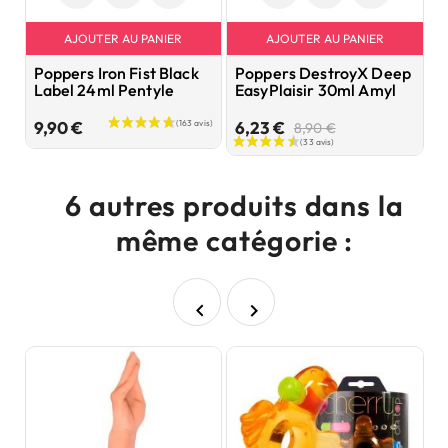
AJOUTER AU PANIER
AJOUTER AU PANIER
Poppers Iron Fist Black
Poppers DestroyX Deep
G
Label 24ml Pentyle
EasyPlaisir 30ml Amyl
i
Prix
Prix
Prix
9,90 €
6,23 €
2
8,90 €
de
base
6 autres produits dans la
même catégorie :

