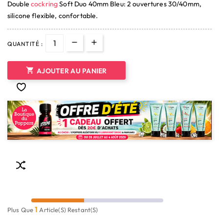
Double
cockring
Soft Duo 40mm Bleu: 2 ouvertures 30/40mm,
(1 avis)
silicone flexible, confortable.
QUANTITÉ :

AJOUTER AU PANIER
1
Plus Que
Article(s) Restant(s)