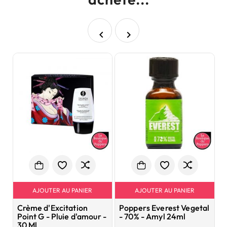


AJOUTER AU PANIER
AJOUTER AU PANIER
Crème d'Excitation
Poppers Everest Vegetal
G
Point G - Pluie d'amour -
- 70% - Amyl 24ml
1
30 Ml