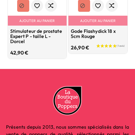
AJOUTER AU PANIER
AJOUTER AU PANIER
Stimulateur de prostate
Gode Flashydick 18 x
G
Expert P - taille L -
5cm Rouge
Dorcel
5
Prix
26,90 €
Prix
42,90 €
Présents depuis 2013, nous sommes spécialisés dans la
vente de poppers de qualité, sélectionnés parmi les