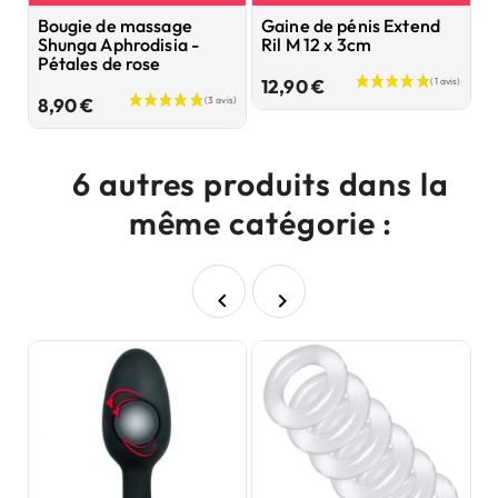
Bougie de massage
Gaine de pénis Extend
L
Shunga Aphrodisia -
Ril M 12 x 3cm
S
Pétales de rose
Prix
12,90 €
2
Prix
8,90 €
6 autres produits dans la
même catégorie :

