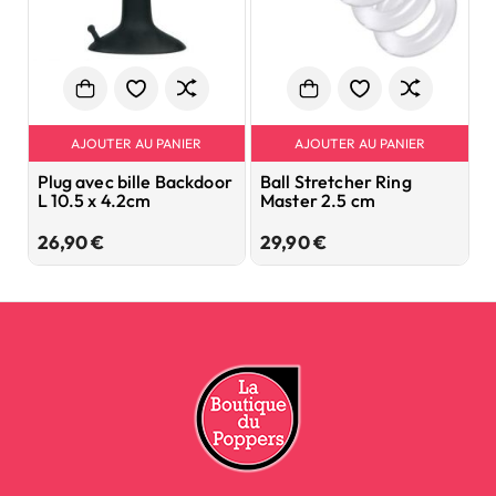
AJOUTER AU PANIER
AJOUTER AU PANIER
Plug avec bille Backdoor
Ball Stretcher Ring
K
L 10.5 x 4.2cm
Master 2.5 cm
p
Prix
Prix
26,90 €
29,90 €
4