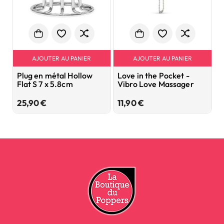
AJOUTER AU PANIER
AJOUTER AU PANIER
Plug en métal Hollow
Love in the Pocket -
K
Flat S 7 x 5.8cm
Vibro Love Massager
P
Prix
Prix
25,90 €
11,90 €
4