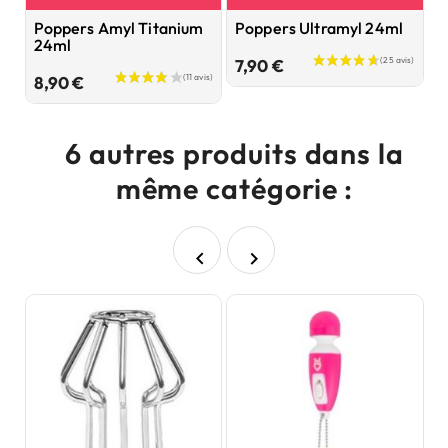
Poppers Amyl Titanium
Poppers Ultramyl 24ml
P
24ml
F
Prix
7,90 €
Prix
8,90 €
9
6 autres produits dans la
même catégorie :

