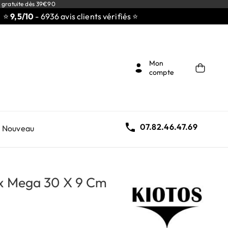
 gratuite dès 39€90
5/10
- 6936 avis clients vérifiés ⭐
Mon
compte

07.82.46.47.69
Nouveau
ox Mega 30 X 9 Cm