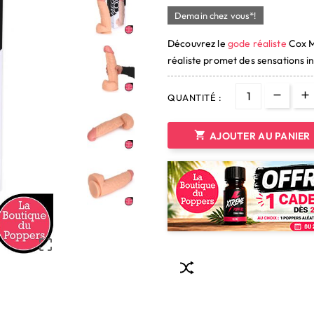
Demain chez vous*!
Découvrez le
gode réaliste
Cox M
réaliste promet des sensations i
QUANTITÉ :

AJOUTER AU PANIER
