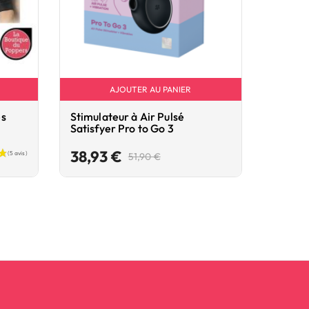
AJOUTER AU PANIER
és
Stimulateur à Air Pulsé
Plug Fa
Satisfyer Pro to Go 3
cm Ro
Prix
Prix
38,93 €
22,9
51,90 €
de
base