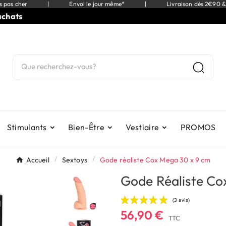
s pas cher
|
Envoi le jour même*
|
Livraison dès 2€90 &
s
⭐
9,
Stimulants
Bien-Être
Vestiaire
PROMOS
Accueil
Sextoys
Gode réaliste Cox Mega 30 x 9 cm
Gode Réaliste C
56,90 €
TTC