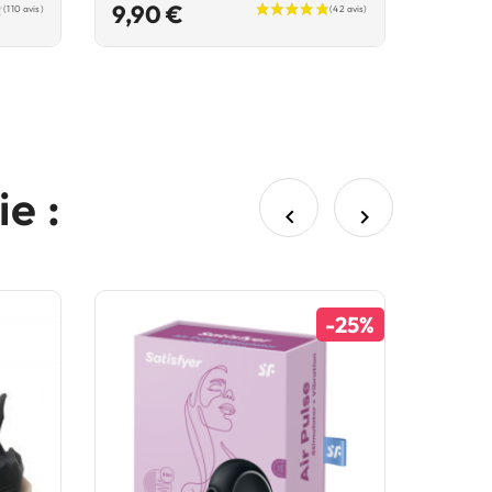
Prix
9,90 €
e :


-25%