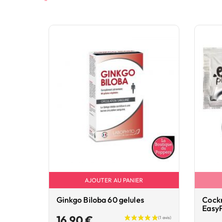
AJOUTER AU PANIER
Ginkgo Biloba 60 gelules
Cockr
EasyP
Prix
16,90 €