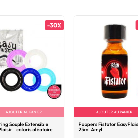
-30%
AJOUTER AU PANIER
AJOUTER AU PANIER
ing Souple Extensible
Poppers Fistator EasyPlais
laisir - coloris aléatoire
25ml Amyl