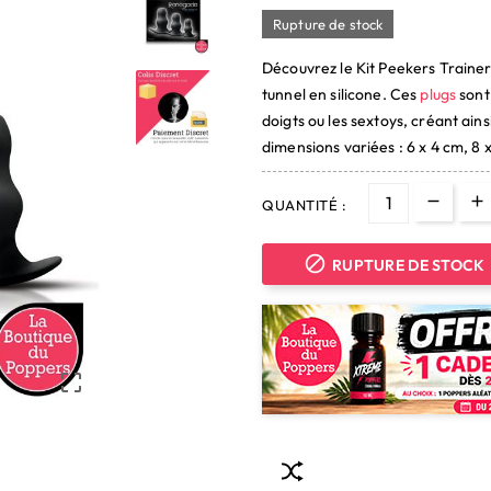
Rupture de stock
Découvrez le Kit Peekers Traine
tunnel en silicone. Ces
plugs
sont
doigts ou les sextoys, créant ains
dimensions variées : 6 x 4 cm, 8 x
QUANTITÉ :

RUPTURE DE STOCK
