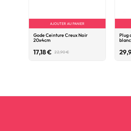
AJOUTER AU PANIER
Gode Ceinture Creux Noir
Plug 
20x4cm
blan
Prix
Prix
17,18 €
29,
22,90 €
de
base