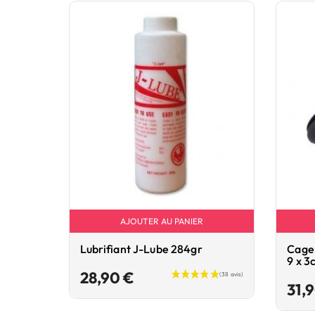
AJOUTER AU PANIER
Lubrifiant J-Lube 284gr
Cage 
9 x 3
Prix
28,90 €
31,