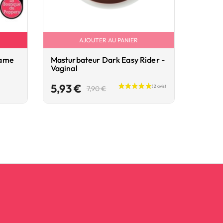
AJOUTER AU PANIER
Game
Masturbateur Dark Easy Rider -
Gode c
Vaginal
24.5x5
Prix
Prix
5,93 €
17,18
7,90 €
de
base