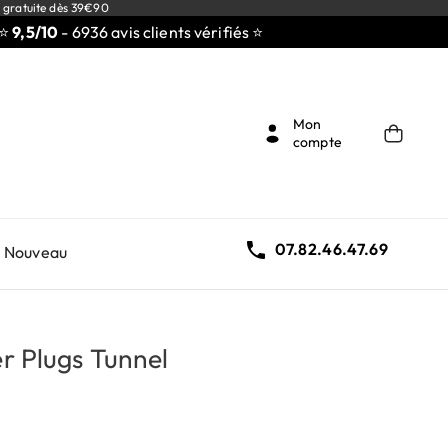
 gratuite dès 39€90
/10
- 6936 avis clients vérifiés ⭐
Mon
compte

07.82.46.47.69
Nouveau
er Plugs Tunnel