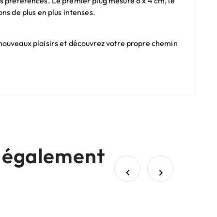
s préférences. Le premier plug mesure 6 x 4 cm, le
ns de plus en plus intenses.
 nouveaux plaisirs et découvrez votre propre chemin
nt également

