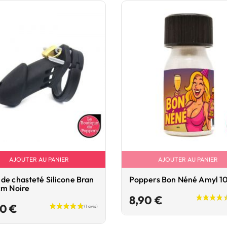
AJOUTER AU PANIER
AJOUTER AU PANIER
de chasteté Silicone Bran
Poppers Bon Néné Amyl 1
cm Noire
Prix
8,90 €
Prix
90 €