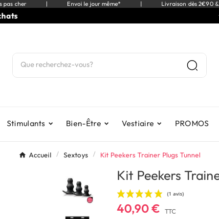
s pas cher
|
Envoi le jour même*
|
Livraison dès 2€90 &
⭐
9,5
Stimulants
Bien-Être
Vestiaire
PROMOS
Accueil
Sextoys
Kit Peekers Trainer Plugs Tunnel
Kit Peekers Train
40,90 €
TTC