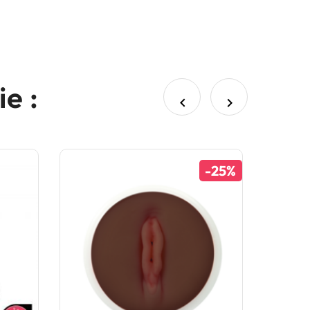
e :


-25%