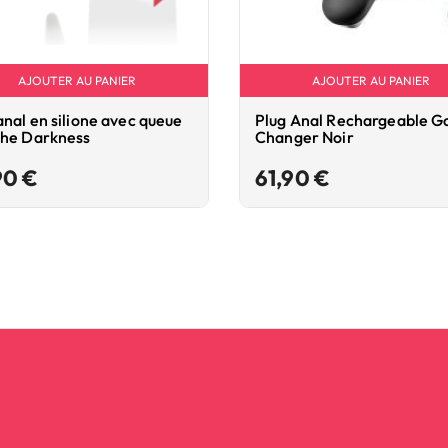
AJOUTER AU PANIER
AJOUTER AU PANIER
anal en silione avec queue
Plug Anal Rechargeable 
che Darkness
Changer Noir
Prix
Prix
90 €
61,90 €