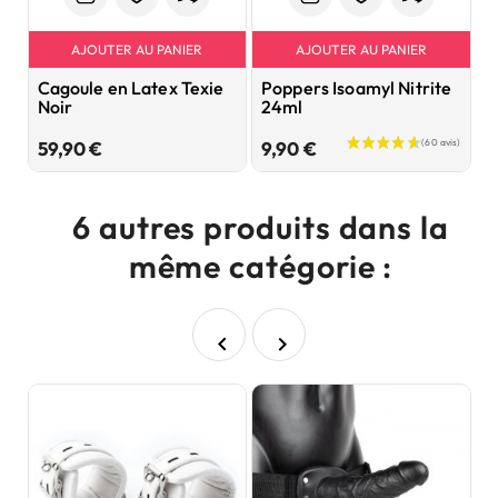
AJOUTER AU PANIER
AJOUTER AU PANIER
Cagoule en Latex Texie
Poppers Isoamyl Nitrite
G
Noir
24ml
8
Prix
Prix
59,90 €
9,90 €
1
6 autres produits dans la
même catégorie :

