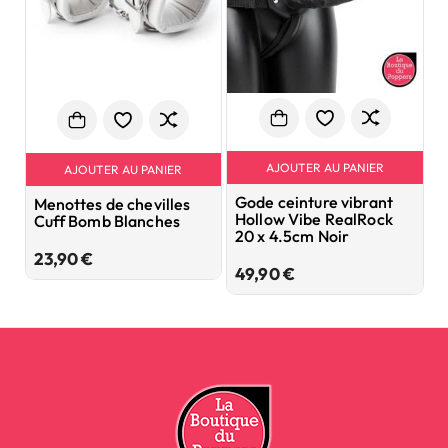
AJOUTER AU PANIER
AJOUTER AU PANIER
Gode ceinture vibrant
A
Menottes de chevilles
Hollow Vibe RealRock
R
Cuff Bomb Blanches
20 x 4.5cm Noir
B
Prix
23,90 €
Prix
49,90 €
3