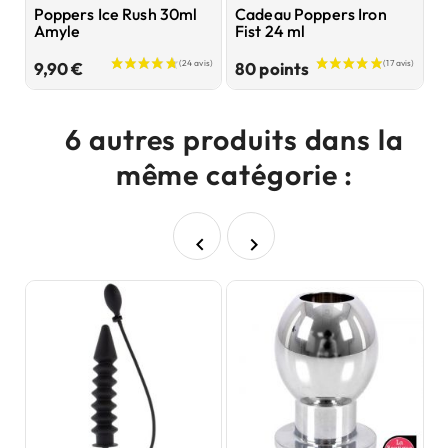
Poppers Ice Rush 30ml
Cadeau Poppers Iron
L
Amyle
Fist 24 ml
E
Prix
Prix
9,90 €
80 points
8
6 autres produits dans la
même catégorie :

