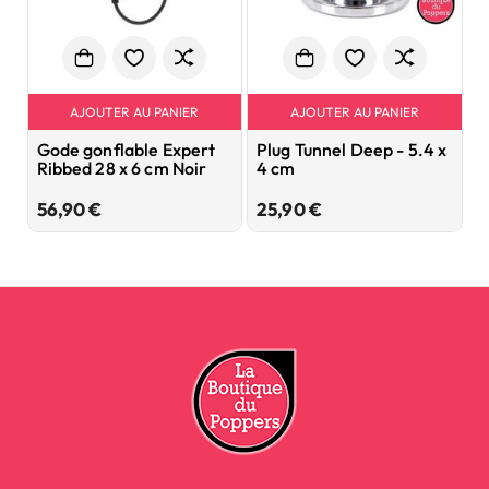
AJOUTER AU PANIER
AJOUTER AU PANIER
Gode gonflable Expert
Plug Tunnel Deep - 5.4 x
G
Ribbed 28 x 6 cm Noir
4 cm
S
4
Prix
Prix
56,90 €
25,90 €
3