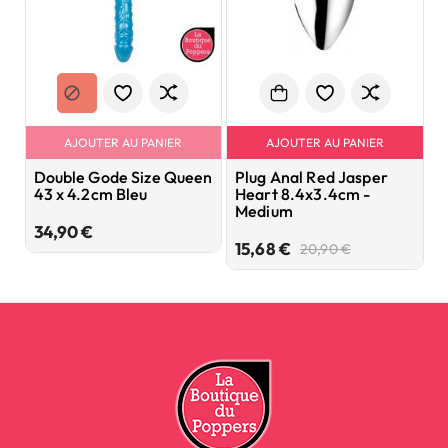
AJOUTER AU PANIER
AJOUTER AU PANIER
Double Gode Size Queen
Plug Anal Red Jasper
P
43 x 4.2cm Bleu
Heart 8.4x3.4cm -
2
Medium
B
Prix
34,90 €
Prix
Prix
15,68 €
3
20,90 €
de
base