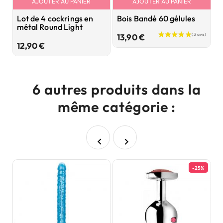
AJOUTER AU PANIER
AJOUTER AU PANIER
Lot de 4 cockrings en
Bois Bandé 60 gélules
P
métal Round Light
U
Prix
13,90 €
Prix
12,90 €
7
6 autres produits dans la
même catégorie :


-25%