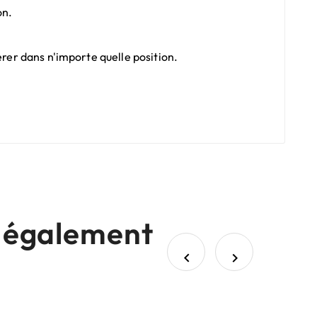
on.
érer dans n'importe quelle position.
nt également

