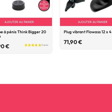
AJOUTER AU PANIER
AJOUTER AU PANIER
 à pénis Think Bigger 20
Plug vibrant Flowass 12 x 
m
Prix
71,90 €
Prix
90 €