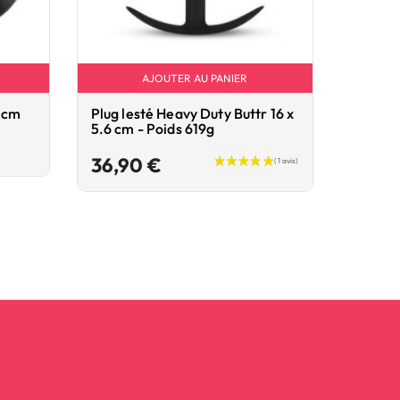
AJOUTER AU PANIER
4 cm
Plug lesté Heavy Duty Buttr 16 x
Double
5.6 cm - Poids 619g
39,9
Prix
36,90 €