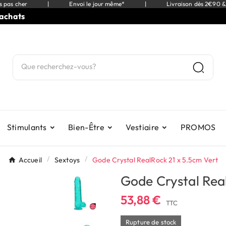
s pas cher
|
Envoi le jour même*
|
Livraison dès 2€90 &
ats
⭐
Stimulants
Bien-Être
Vestiaire
PROMOS
Accueil
Sextoys
Gode Crystal RealRock 21 x 5.5cm Vert
Gode Crystal Rea
53,88 €
TTC
Rupture de stock