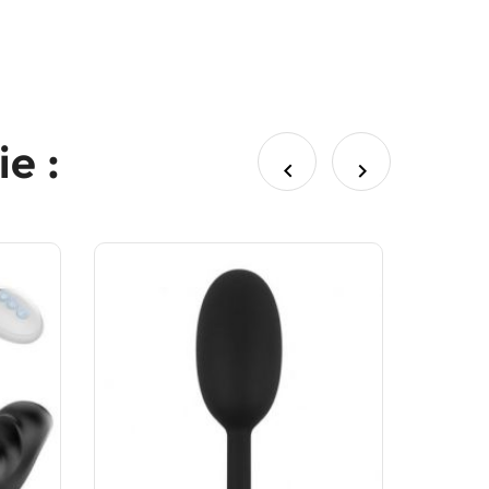
e :

