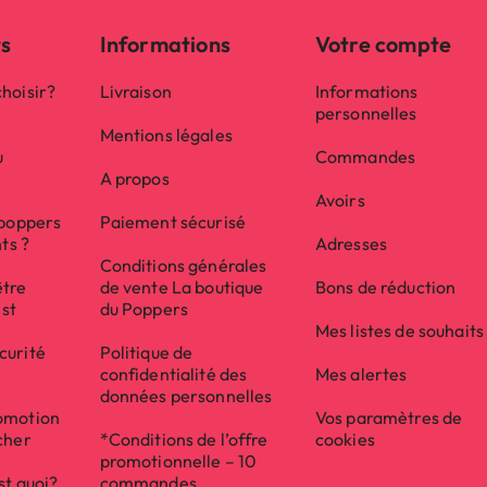
ts
Informations
Votre compte
hoisir?
Livraison
Informations
personnelles
Mentions légales
u
Commandes
A propos
Avoirs
 poppers
Paiement sécurisé
nts ?
Adresses
Conditions générales
être
de vente La boutique
Bons de réduction
ist
du Poppers
Mes listes de souhaits
curité
Politique de
confidentialité des
Mes alertes
données personnelles
omotion
Vos paramètres de
cher
*Conditions de l’offre
cookies
promotionnelle – 10
st quoi?
commandes