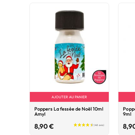
AJOUTER AU PANIER
Poppers La fessée de Noël 10ml
Poppe
Amyl
9ml
Prix
8,90 €
8,9