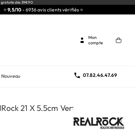
 gratuite dès 39€90
9,5/10
- 6936 avis clients vérifiés ⭐
Mon
compte

07.82.46.47.69
Nouveau
lRock 21 X 5.5cm Vert