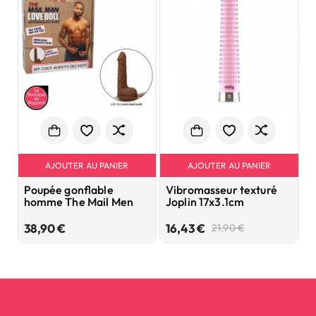
AJOUTER AU PANIER
AJOUTER AU PANIER
Poupée gonflable
Vibromasseur texturé
P
homme The Mail Men
Joplin 17x3.1cm
1
Prix
Prix
Prix
38,90 €
16,43 €
2
21,90 €
de
base