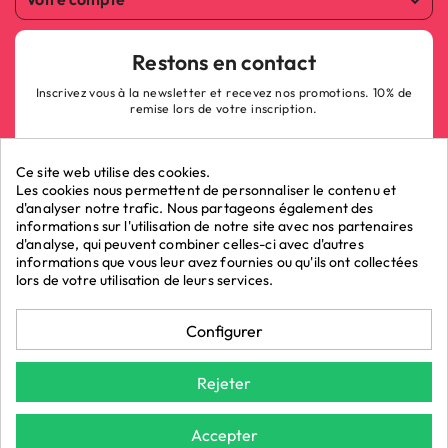

Restons en contact
Inscrivez vous à la newsletter et recevez nos promotions. 10% de
remise lors de votre inscription.
Ce site web utilise des cookies.
Les cookies nous permettent de personnaliser le contenu et
d'analyser notre trafic. Nous partageons également des
informations sur l'utilisation de notre site avec nos partenaires
ok
d'analyse, qui peuvent combiner celles-ci avec d'autres
informations que vous leur avez fournies ou qu'ils ont collectées
lors de votre utilisation de leurs services.
Marchand approuvé par la Société des Avis Garantis,
cliquez ici pour
Configurer
vérifier
.
La Boutique du Poppers - Vente de poppers © 2026 - LRP
Rejeter
ASSOCIES.
*Demain chez vous : Pour toute commande avant 15h et une livraison
Accepter
par Chronopost (Hors week-end et jours fériés). Donnée indicative