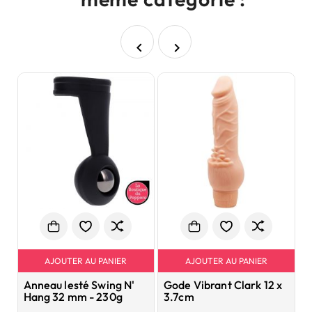


AJOUTER AU PANIER
AJOUTER AU PANIER
Anneau lesté Swing N'
Gode Vibrant Clark 12 x
C
Hang 32 mm - 230g
3.7cm
G