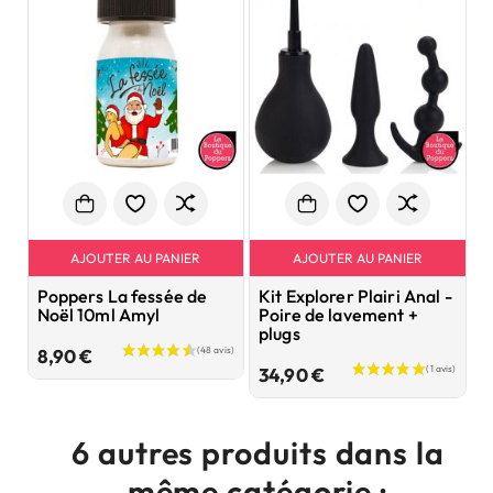
AJOUTER AU PANIER
AJOUTER AU PANIER
Poppers La fessée de
Kit Explorer Plairi Anal -
P
Noël 10ml Amyl
Poire de lavement +
2
plugs
Prix
8,90 €
9
Prix
34,90 €
6 autres produits dans la
même catégorie :