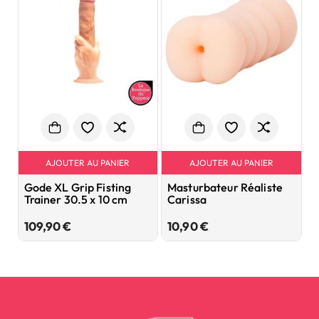
AJOUTER AU PANIER
AJOUTER AU PANIER
Gode XL Grip Fisting
Masturbateur Réaliste
L
Trainer 30.5 x 10 cm
Carissa
p
Prix
Prix
109,90 €
10,90 €
8