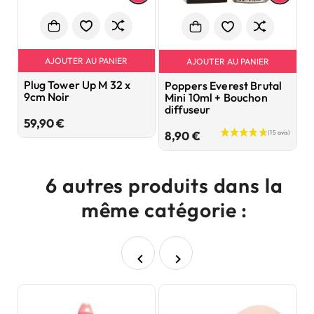
AJOUTER AU PANIER
AJOUTER AU PANIER
Plug Tower Up M 32 x
L
Poppers Everest Brutal
9cm Noir
S
Mini 10ml + Bouchon
diffuseur
Prix
59,90 €
4
Prix
8,90 €
6 autres produits dans la
même catégorie :

