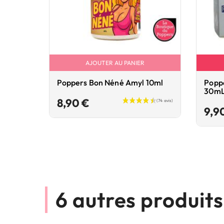
AJOUTER AU PANIER
Poppers Bon Néné Amyl 10ml
Poppe
30mL
Prix
8,90 €
9,9
6 autres produit