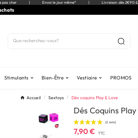
s pas cher
|
Envoi le jour même*
|
Livraison dès 2€90 &
ts
⭐
9
Stimulants
Bien-Être
Vestiaire
PROMOS
Accueil
Sextoys
Dés coquins Play & Love
Dés Coquins Play
7,90 €
TTC