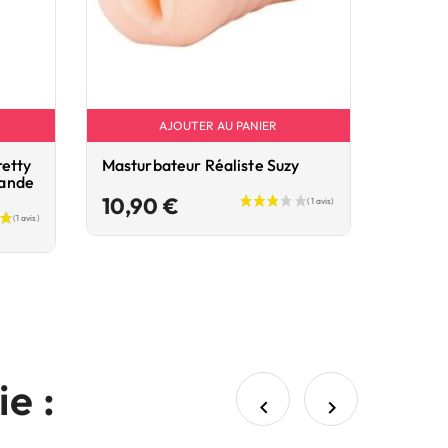
AJOUTER AU PANIER
retty
Masturbateur Réaliste Suzy
mande
Prix
10,90 €
e :

