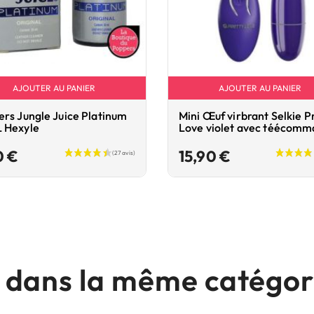
AJOUTER AU PANIER
AJOUTER AU PANIER
rs Jungle Juice Platinum
Mini Œuf virbrant Selkie P
 Hexyle
Love violet avec téécom
Prix
Prix
0 €
15,90 €
s dans la même catégori