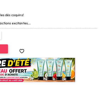
(2 avis)
les dés coquins!
actions excitantes...