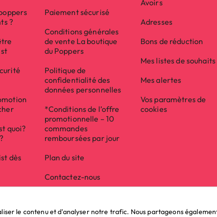
Avoirs
 poppers
Paiement sécurisé
nts ?
Adresses
Conditions générales
être
de vente La boutique
Bons de réduction
ist
du Poppers
Mes listes de souhaits
(74 avis)
curité
Politique de
confidentialité des
Mes alertes
données personnelles
omotion
Vos paramètres de
cher
*Conditions de l’offre
cookies
promotionnelle – 10
st quoi?
commandes
e?
remboursées par jour
ist dès
Plan du site
Contactez-nous
ser le contenu et d'analyser notre trafic. Nous partageons également d