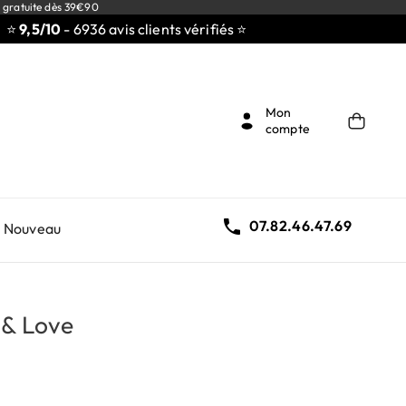
 gratuite dès 39€90
,5/10
- 6936 avis clients vérifiés ⭐
Mon
compte

07.82.46.47.69
Nouveau
 & Love