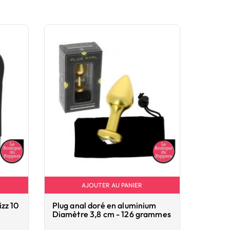
AJOUTER AU PANIER
zz 10
Plug anal doré en aluminium
Gaine 
Diamètre 3,8 cm - 126 grammes
Perfor