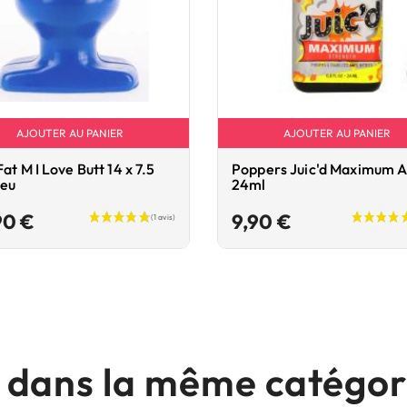
AJOUTER AU PANIER
AJOUTER AU PANIER
Fat M I Love Butt 14 x 7.5
Poppers Juic'd Maximum 
leu
24ml
Prix
Prix
90 €
9,90 €
s dans la même catégori