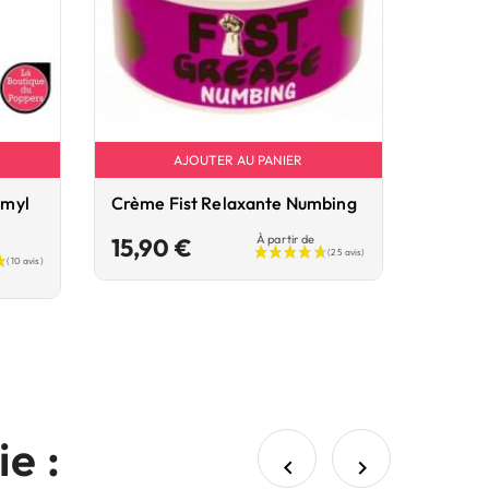
AJOUTER AU PANIER
Amyl
Crème Fist Relaxante Numbing
Prix
À partir de
15,90 €
e :

