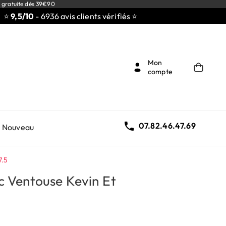
 gratuite dès 39€90
,5/10
- 6936 avis clients vérifiés ⭐
Mon
compte

07.82.46.47.69
Nouveau
7.5
 Ventouse Kevin Et