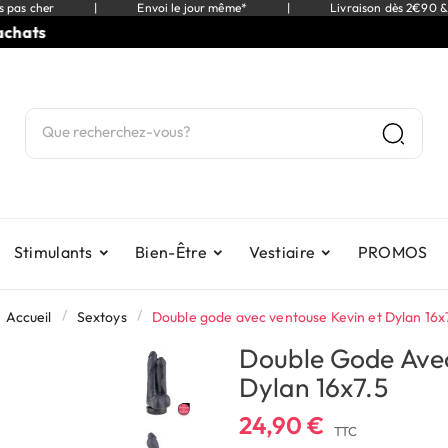
s pas cher
|
Envoi le jour même*
|
Livraison dès 2€90 &
ts
⭐
9
Stimulants
Bien-Être
Vestiaire
PROMOS
Accueil
Sextoys
Double gode avec ventouse Kevin et Dylan 16x
Double Gode Avec
Dylan 16x7.5
24,90 €
TTC