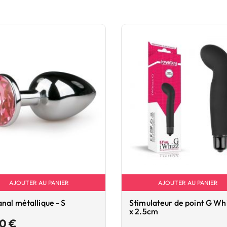
AJOUTER AU PANIER
AJOUTER AU PANIER
anal métallique - S
Stimulateur de point G Whi
x 2.5cm
Prix
90 €