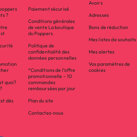
Avoirs
 poppers
Paiement sécurisé
nts ?
Adresses
Conditions générales
être
de vente La boutique
Bons de réduction
ist
du Poppers
Mes listes de souhaits
curité
Politique de
confidentialité des
Mes alertes
données personnelles
(13 avis)
omotion
Vos paramètres de
cher
*Conditions de l’offre
cookies
promotionnelle – 10
st quoi?
commandes
e?
remboursées par jour
ist dès
Plan du site
Contactez-nous