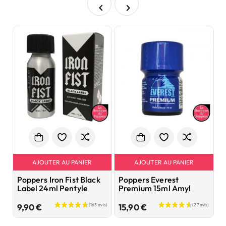


AJOUTER AU PANIER
AJOUTER AU PANIER
Poppers Iron Fist Black
Poppers Everest
S
Label 24ml Pentyle
Premium 15ml Amyl
g
Prix
Prix
9,90 €
15,90 €
2