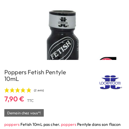
Poppers Fetish Pentyle
10mL
7,90 €
TTC
Demain chez vous*!
poppers
Fetish 10mL pas cher.
poppers
Pentyle dans son flacon
(2 avis)