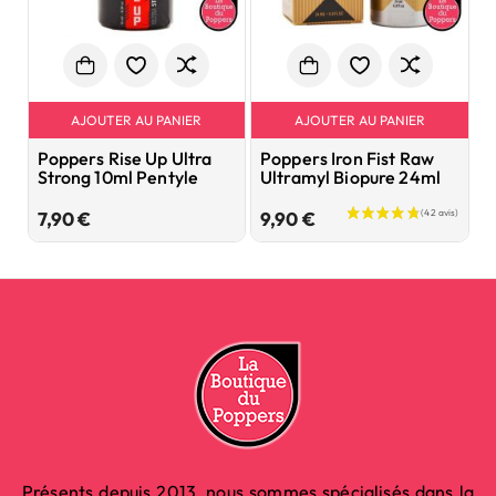
AJOUTER AU PANIER
AJOUTER AU PANIER
Poppers Rise Up Ultra
Poppers Iron Fist Raw
P
Strong 10ml Pentyle
Ultramyl Biopure 24ml
1
Prix
Prix
7,90 €
9,90 €
8
Présents depuis 2013, nous sommes spécialisés dans la