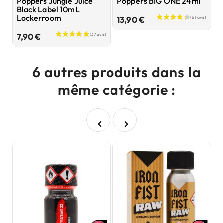
Poppers Jungle Juice
Poppers BIG ONE 24ml
P
Black Label 10mL
s
Lockerroom
2
Prix
13,90 €
Prix
7,90 €
8
6 autres produits dans la
même catégorie :

