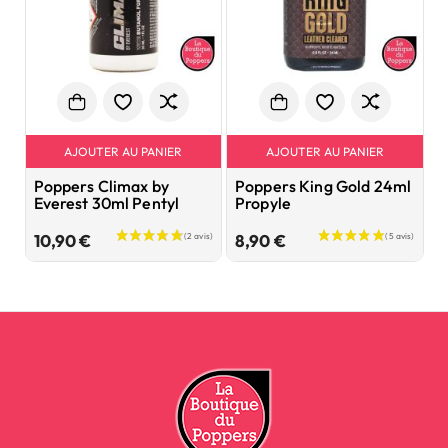
AJOUTER AU PANIER
AJOUTER AU PANIER
Poppers Climax by
Poppers King Gold 24ml
P
Everest 30ml Pentyl
Propyle
A
Prix
Prix
10,90 €
8,90 €
7