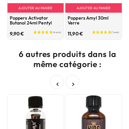
AJOUTER AU PANIER
AJOUTER AU PANIER
Poppers Activator
Poppers Amyl 30ml
P
Butanol 24ml Pentyl
Verre
2
Prix
Prix
9,90 €
11,90 €
9
6 autres produits dans la
même catégorie :

