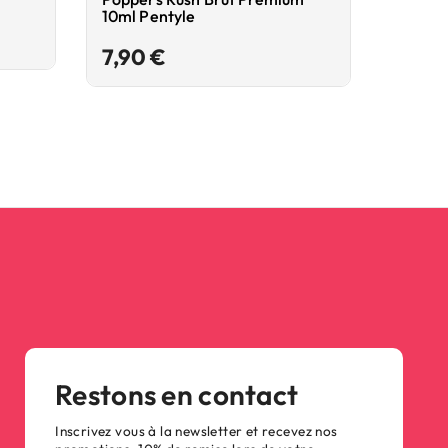
10ml Pentyle
Locker
Prix
7,90 €
11,90
Restons en contact
Inscrivez vous à la newsletter et recevez nos