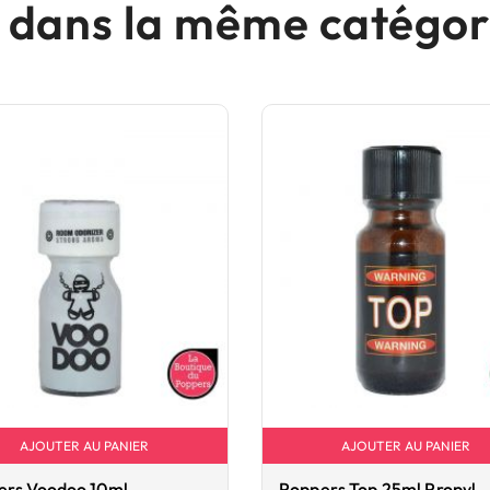
s dans la même catégori
AJOUTER AU PANIER
AJOUTER AU PANIER
ers Voodoo 10ml
Poppers Top 25ml Propyl