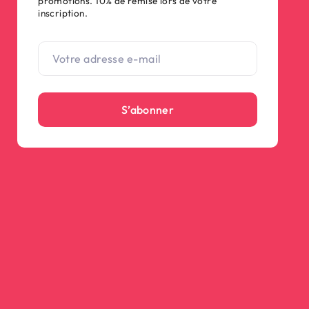
promotions. 10% de remise lors de votre
inscription.
S’abonner
(14 avis)