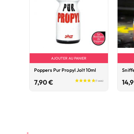
AJOUTER AU PANIER
Poppers Pur Propyl Jolt 10ml
Sniff
Prix
7,90 €
14,