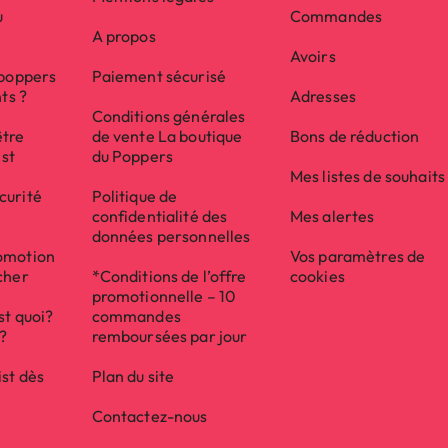
u
Commandes
A propos
Avoirs
 poppers
Paiement sécurisé
nts ?
Adresses
Conditions générales
être
de vente La boutique
Bons de réduction
ist
du Poppers
Mes listes de souhaits
curité
Politique de
confidentialité des
Mes alertes
données personnelles
(1 avis)
omotion
Vos paramètres de
cher
*Conditions de l’offre
cookies
promotionnelle – 10
st quoi?
commandes
e?
remboursées par jour
ist dès
Plan du site
Contactez-nous