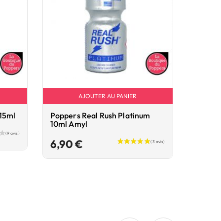
AJOUTER AU PANIER
 15ml
Poppers Real Rush Platinum
10ml Amyl
Prix
6,90 €