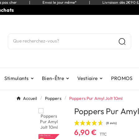
s pas cher
|
Envoi le jour même*
|
Livraison dès 2€90 &
ts
⭐
9
Stimulants
Bien-Être
Vestiaire
PROMOS
Accueil
Poppers
Poppers Pur Amyl Jolt 10ml
Poppers Pur Amyl
6,90 €
TTC