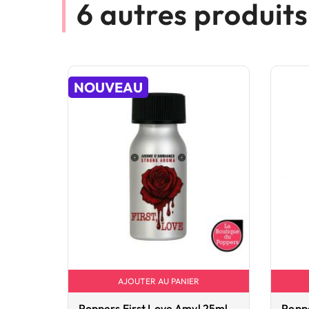
6 autres produit
NOUVEAU
AJOUTER AU PANIER
Poppers First Love Amyl 25ml
Popp