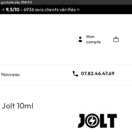
 gratuite dès 39€90
,5/10
- 6936 avis clients vérifiés ⭐
Mon
compte

07.82.46.47.69
Nouveau
 Jolt 10ml