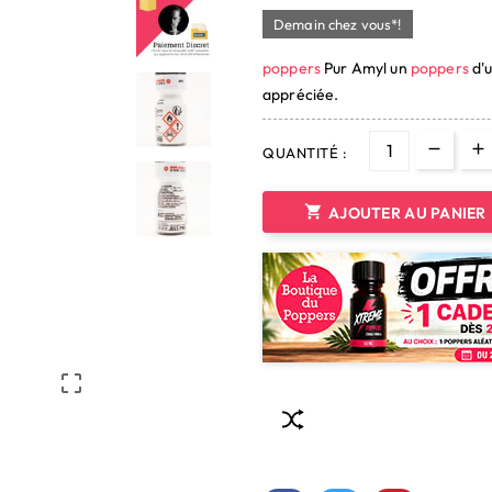
Demain chez vous*!
poppers
Pur Amyl un
poppers
d'u
appréciée.
QUANTITÉ :

AJOUTER AU PANIER
