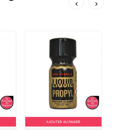


AJOUTER AU PANIER