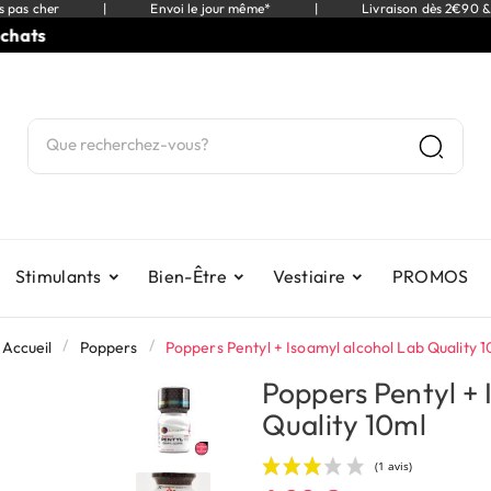
s pas cher
|
Envoi le jour même*
|
Livraison dès 2€90 &
⭐
9,5
Stimulants
Bien-Être
Vestiaire
PROMOS
Accueil
Poppers
Poppers Pentyl + Isoamyl alcohol Lab Quality 
Poppers Pentyl + 
Quality 10ml