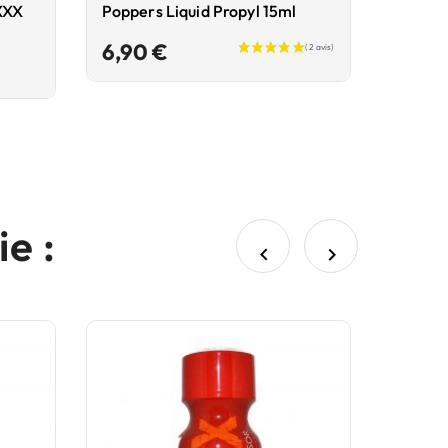
XXX
Poppers Liquid Propyl 15ml
Prix
6,90 €
e :

