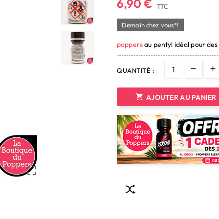
6,90 €
TTC
Demain chez vous*!
poppers
au pentyl idéal pour de
QUANTITÉ :

AJOUTER AU PANIER
