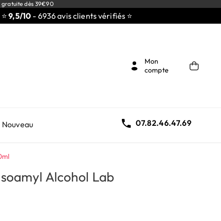
 gratuite dès 39€90
/10
- 6936 avis clients vérifiés ⭐
Mon
compte

07.82.46.47.69
Nouveau
10ml
Isoamyl Alcohol Lab