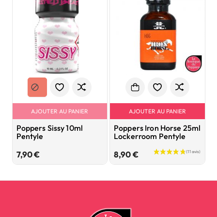
AJOUTER AU PANIER
AJOUTER AU PANIER
Poppers Sissy 10ml
Poppers Iron Horse 25ml
P
Pentyle
Lockerroom Pentyle
2
Prix
Prix
7,90 €
8,90 €