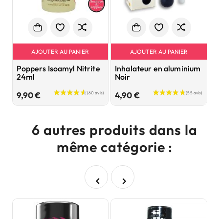
AJOUTER AU PANIER
AJOUTER AU PANIER
Poppers Isoamyl Nitrite
Inhalateur en aluminium
P
24ml
Noir
A
Prix
Prix
9,90 €
4,90 €
8
6 autres produits dans la
même catégorie :


P