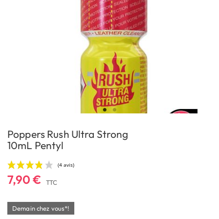
Poppers Rush Ultra Strong
10mL Pentyl
7,90 €
TTC
Demain chez vous*!