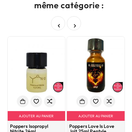
même catégorie :


AJOUTER AU PANIER
AJOUTER AU PANIER
Poppers Isopropyl
Poppers Love Is Love
P
Nitrite 24ml
Jolt 25ml Pentyle
G