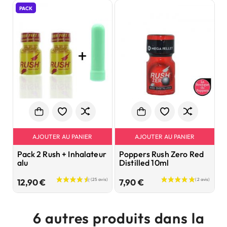
PACK
AJOUTER AU PANIER
AJOUTER AU PANIER
Pack 2 Rush + Inhalateur
Poppers Rush Zero Red
P
alu
Distilled 10ml
1
Prix
Prix
12,90 €
7,90 €
7
6 autres produits dans la