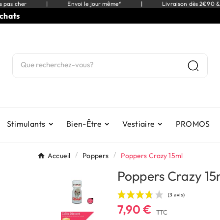
s pas cher
|
Envoi le jour même*
|
Livraison dès 2€90 &
⭐
9,5
Stimulants
Bien-Être
Vestiaire
PROMOS
Accueil
Poppers
Poppers Crazy 15ml
Poppers Crazy 15
7,90 €
TTC