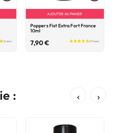
AJOUTER AU PANIER
t
Poppers Fist Extra Fort France
10ml
Prix
7,90 €
e :

