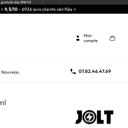
 gratuite dès 39€90
/10
- 6936 avis clients vérifiés ⭐
Mon
compte

07.82.46.47.69
Nouveau
ml