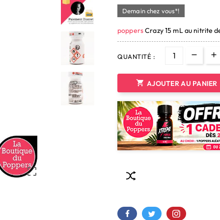
Demain chez vous*!
poppers
Crazy 15 mL au nitrite d
QUANTITÉ :

AJOUTER AU PANIER
