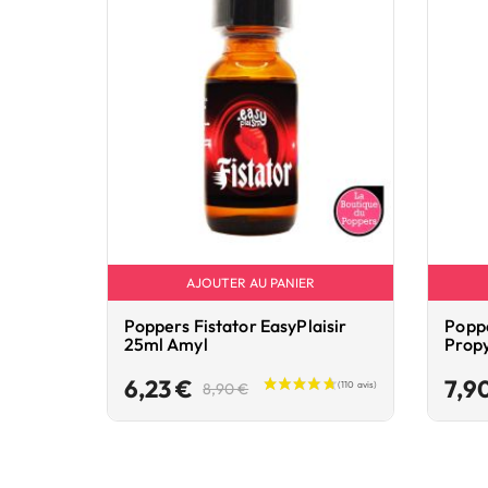
AJOUTER AU PANIER
Poppers Fistator EasyPlaisir
Poppe
25ml Amyl
Prop
Prix
Prix
6,23 €
7,9
8,90 €
de
base