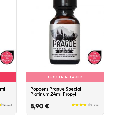
AJOUTER AU PANIER
5ml
Poppers Prague Special
Popper
Platinum 24ml Propyl
Label 
Prix
8,90 €
12,9