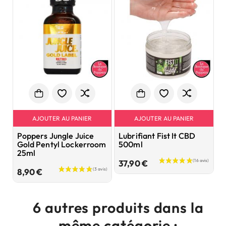
AJOUTER AU PANIER
AJOUTER AU PANIER
Poppers Jungle Juice
Lubrifiant Fist It CBD
C
Gold Pentyl Lockerroom
500ml
p
25ml
G
Prix
37,90 €
Prix
8,90 €
2
6 autres produits dans la
même catégorie :