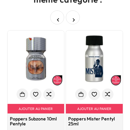


AJOUTER AU PANIER
AJOUTER AU PANIER
Poppers Subzone 10ml
Poppers Mister Pentyl
P
Pentyle
25ml
2