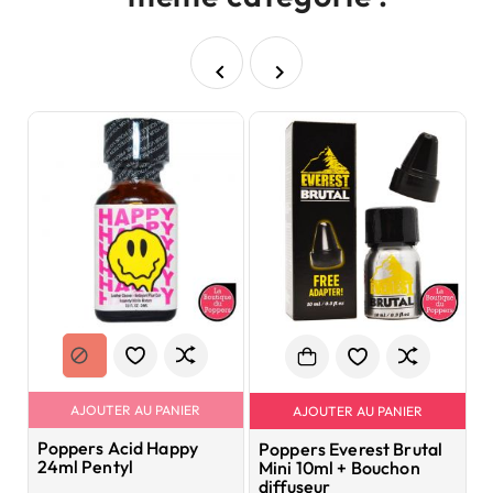


AJOUTER AU PANIER
AJOUTER AU PANIER
Poppers Acid Happy
P
Poppers Everest Brutal
24ml Pentyl
2
Mini 10ml + Bouchon
diffuseur