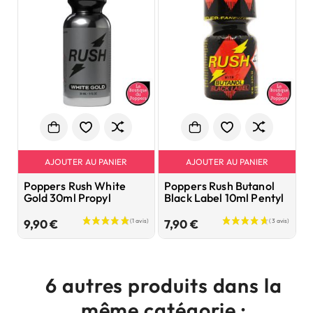
AJOUTER AU PANIER
AJOUTER AU PANIER
Poppers Rush White
Poppers Rush Butanol
P
Gold 30ml Propyl
Black Label 10ml Pentyl
E
1
Prix
Prix
9,90 €
7,90 €
8
6 autres produits dans la
même catégorie :