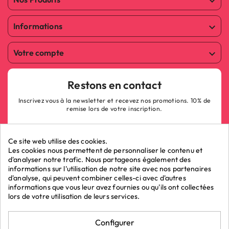

Informations

Votre compte

Restons en contact
Inscrivez vous à la newsletter et recevez nos promotions. 10% de
remise lors de votre inscription.
Ce site web utilise des cookies.
Les cookies nous permettent de personnaliser le contenu et
d'analyser notre trafic. Nous partageons également des
informations sur l'utilisation de notre site avec nos partenaires
ok
d'analyse, qui peuvent combiner celles-ci avec d'autres
informations que vous leur avez fournies ou qu'ils ont collectées
lors de votre utilisation de leurs services.
Marchand approuvé par la Société des Avis Garantis,
cliquez ici pour
Configurer
vérifier
.