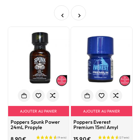


AJOUTER AU PANIER
AJOUTER AU PANIER
Poppers Spunk Power
Poppers Everest
P
24mL Propyle
Premium 15ml Amyl
L
Prix
Prix
8,90 €
15,90 €
8