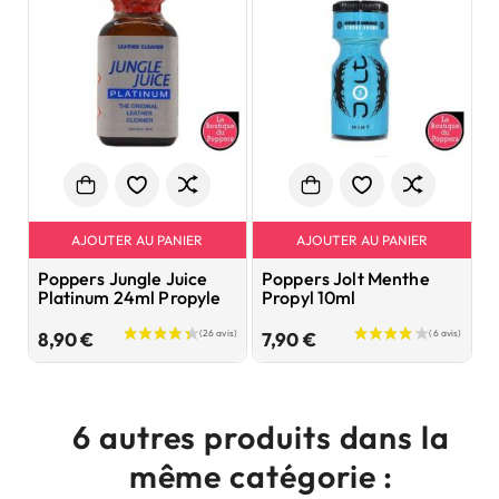
AJOUTER AU PANIER
AJOUTER AU PANIER
Poppers Jungle Juice
Poppers Jolt Menthe
P
Platinum 24ml Propyle
Propyl 10ml
B
P
Prix
Prix
8,90 €
7,90 €
9
6 autres produits dans la
même catégorie :