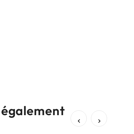
nt également

