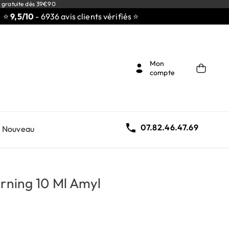
 gratuite dès 39€90
/10
- 6936 avis clients vérifiés ⭐
Mon
compte

07.82.46.47.69
Nouveau
urning 10 Ml Amyl