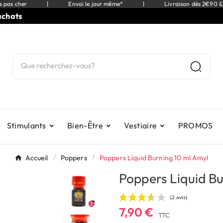
s pas cher
|
Envoi le jour même*
|
Livraison dès 2€90 &
⭐
9,5
Stimulants
Bien-Être
Vestiaire
PROMOS
Accueil
Poppers
Poppers Liquid Burning 10 ml Amyl
Poppers Liquid B
7,90 €
TTC