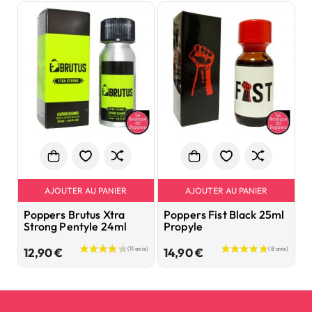
AJOUTER AU PANIER
AJOUTER AU PANIER
Poppers Brutus Xtra
Poppers Fist Black 25ml
P
Strong Pentyle 24ml
Propyle
P
Prix
Prix
12,90 €
14,90 €
9