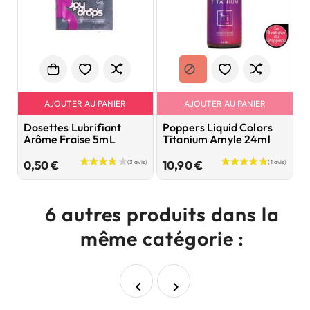
AJOUTER AU PANIER
AJOUTER AU PANIER
Dosettes Lubrifiant
Poppers Liquid Colors
P
Arôme Fraise 5mL
Titanium Amyle 24ml
L
Prix
Prix
0,50 €
10,90 €
9
6 autres produits dans la
même catégorie :

