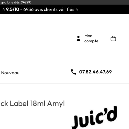
 gratuite dès 39€90
5/10
- 6936 avis clients vérifiés ⭐
Mon
compte

07.82.46.47.69
Nouveau
ack Label 18ml Amyl