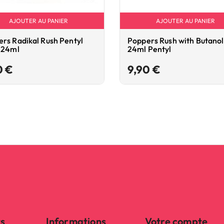
AJOUTER AU PANIER
AJOUTER AU PANIER
rs Radikal Rush Pentyl
Poppers Rush with Butanol
 24ml
24ml Pentyl
Prix
Prix
0 €
9,90 €
ts
Informations
Votre compte