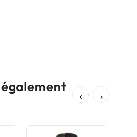
nt également

