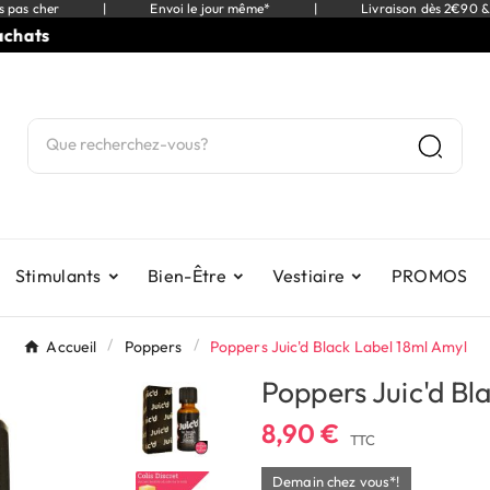
s pas cher
|
Envoi le jour même*
|
Livraison dès 2€90 &
s
⭐
9,
Stimulants
Bien-Être
Vestiaire
PROMOS
Accueil
Poppers
Poppers Juic'd Black Label 18ml Amyl
Poppers Juic'd Bl
8,90 €
TTC
Demain chez vous*!