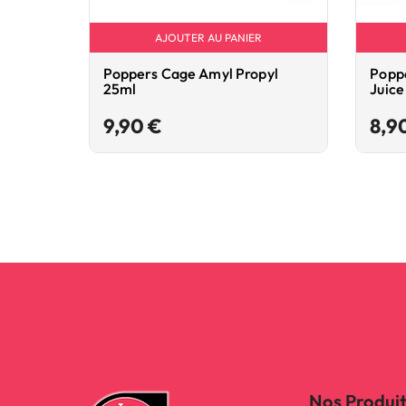
AJOUTER AU PANIER
Poppers Cage Amyl Propyl
Poppe
25ml
Juice
Prix
9,90 €
8,9
Nos Produi