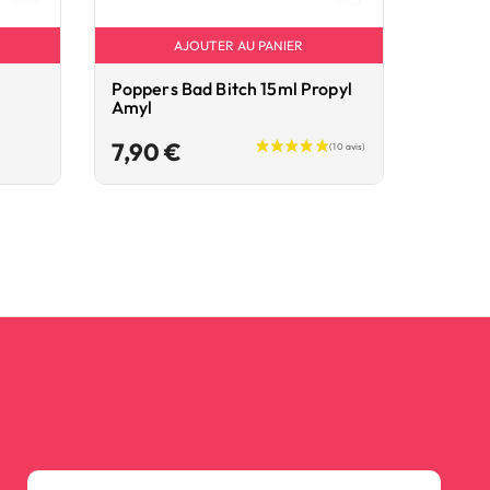
AJOUTER AU PANIER
Poppers Bad Bitch 15ml Propyl
Popper
Amyl
Arôme
Prix
7,90 €
9,90