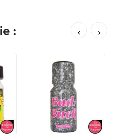
e :

