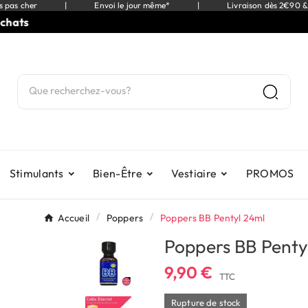
s pas cher
|
Envoi le jour même*
|
Livraison dès 2€90 &
⭐
9,5
Stimulants
Bien-Être
Vestiaire
PROMOS
Accueil
Poppers
Poppers BB Pentyl 24ml
Poppers BB Penty
9,90 €
TTC
Rupture de stock