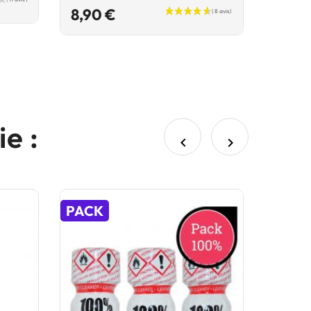
Prix
8,90 €
e :


PACK