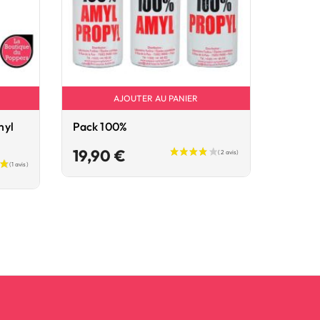
(1 avis)
AJOUTER AU PANIER
myl
Pack 100%
Popper
Prix
19,90 €
8,90