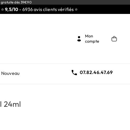
 gratuite dès 39€90
/10
- 6936 avis clients vérifiés ⭐
Mon
compte

07.82.46.47.69
Nouveau
l 24ml