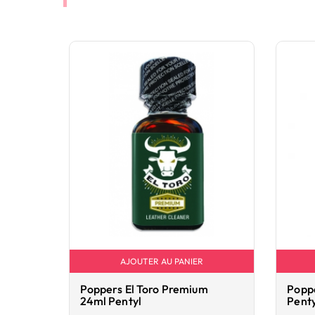
AJOUTER AU PANIER
Poppers El Toro Premium
Poppe
24ml Pentyl
Pent