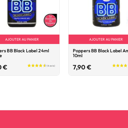
(1 avis)
AJOUTER AU PANIER
AJOUTER AU PANIER
rs BB Black Label 24ml
Poppers BB Black Label A
e
10ml
Prix
Prix
0 €
7,90 €