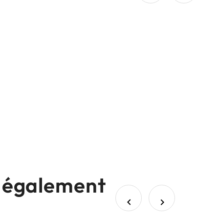
nt également

