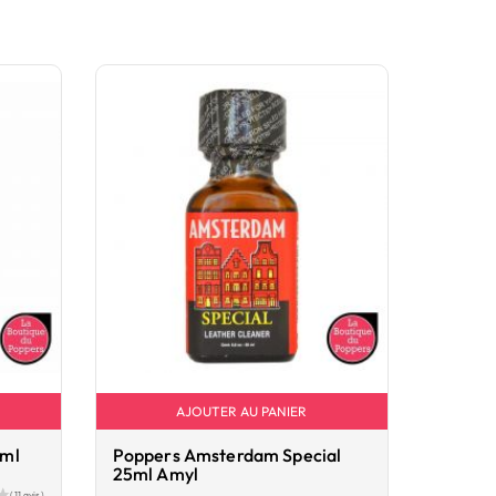
AJOUTER AU PANIER
4ml
Poppers Amsterdam Special
25ml Amyl