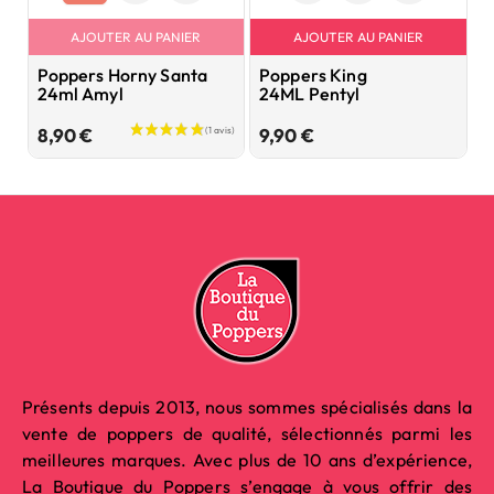
AJOUTER AU PANIER
AJOUTER AU PANIER
Poppers Horny Santa
Poppers King
P
24ml Amyl
24ML Pentyl
2
Prix
Prix
8,90 €
9,90 €
1
Présents depuis 2013, nous sommes spécialisés dans la
vente de poppers de qualité, sélectionnés parmi les
meilleures marques. Avec plus de 10 ans d’expérience,
La Boutique du Poppers s’engage à vous offrir des