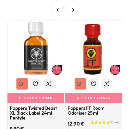


AJOUTER AU PANIER
AJOUTER AU PANIER
Poppers Twisted Beast
Poppers FF Room
P
XL Black Label 24ml
Odoriser 25ml
1
Pentyle
Prix
12,90 €
8
Prix
9,90 €