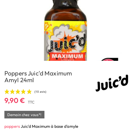
Poppers Juic'd Maximum
Amyl 24ml
9,90 €
TTC
Demain chez vous*!
poppers
Juic'd Maximum à base d'amyle
(10 avis)