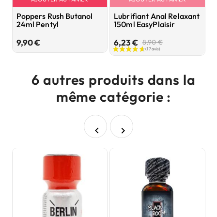
Poppers Rush Butanol
Lubrifiant Anal Relaxant
P
24ml Pentyl
150ml EasyPlaisir
B
Prix
Prix
Prix
9,90 €
6,23 €
7
8,90 €
de
base
6 autres produits dans la
même catégorie :

