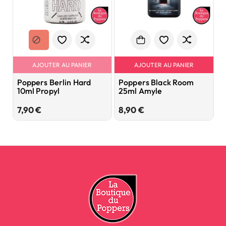
AJOUTER AU PANIER
AJOUTER AU PANIER
Poppers Berlin Hard
Poppers Black Room
P
10ml Propyl
25ml Amyle
L
Prix
Prix
7,90 €
8,90 €
8