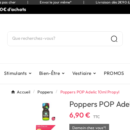
s pas cher
|
Envoi le jour même*
|
Livraison dès 2€90 &
achats
Stimulants
Bien-Être
Vestiaire
PROMOS
Accueil
Poppers
Poppers POP Adelic 10ml Propyl
Poppers POP Adel
6,90 €
TTC
Demain chez vous*!