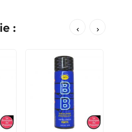
e :

