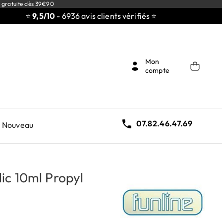
 gratuite dès 39€90
⭐
9,5/10
- 6936 avis clients vérifiés ⭐
Mon
compte

07.82.46.47.69
Nouveau
ic 10ml Propyl