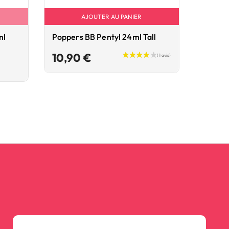
AJOUTER AU PANIER
ml
Poppers BB Pentyl 24ml Tall
Popper
10ml P
Prix
10,90 €
6,90