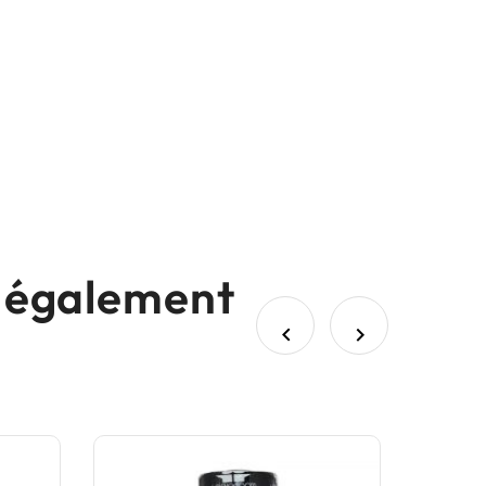
nt également

