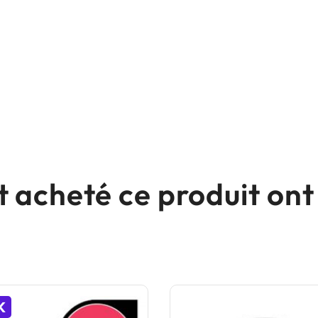
nt acheté ce produit o
K