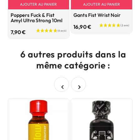
AJOUTER AU PANIER
AJOUTER AU PANIER
Poppers Fuck & Fist
Gants Fist Wrist Noir
P
Amyl Ultra Strong 10ml
P
Prix
16,90 €
Prix
7,90 €
6
6 autres produits dans la
même catégorie :

