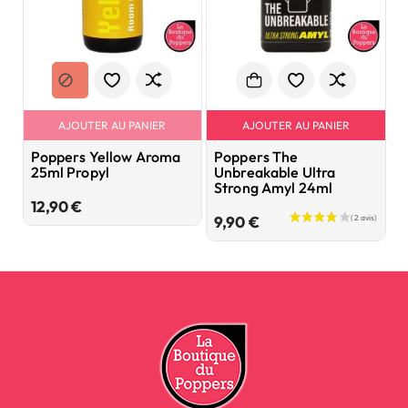
AJOUTER AU PANIER
AJOUTER AU PANIER
Poppers Yellow Aroma
Poppers The
P
25ml Propyl
Unbreakable Ultra
B
Strong Amyl 24ml
L
Prix
12,90 €
Prix
9,90 €
8