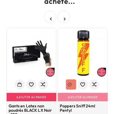
acheté...


AJOUTER AU PANIER
AJOUTER AU PANIER
Gants en Latex non
Poppers Sniff 24ml
P
poudrés BLACK LX Noir
Pentyl