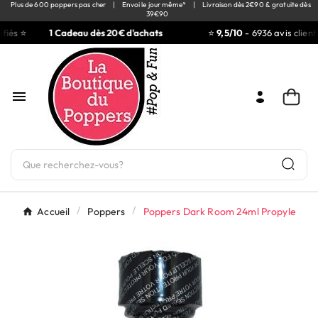
Plus de 600 poppers pas cher
|
Envoi le jour même*
|
Livraison dès 2€90 & gratuite dès
39€90
fiés ⭐
1 Cadeau dès 20€ d'achats
⭐
9,5/10
- 6936 avis clients

Accueil
Poppers
Poppers Dark Room 24ml Propyle