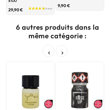
x100
8
Prix
9,90 €
Prix
29,90 €
6 autres produits dans la
même catégorie :

