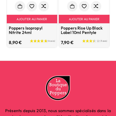
AJOUTER AU PANIER
AJOUTER AU PANIER
Poppers Isopropyl
Poppers Rise Up Black
P
Nitrite 24ml
Label 10ml Pentyle
P
Prix
Prix
8,90 €
7,90 €
8
Présents depuis 2013, nous sommes spécialisés dans la