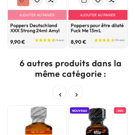
AJOUTER AU PANIER
AJOUTER AU PANIER
Poppers Deutschland
Poppers pour être dilaté
P
XXX Strong 24ml Amyl
Fuck Me 13mL
8
Prix
Prix
9,90 €
8,90 €
6 autres produits dans la
même catégorie :


NOUVEAU
-30%