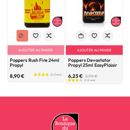
AJOUTER AU PANIER
AJOUTER AU PANIER
Poppers Rush Fire 24ml
Poppers Devastator
P
Propyl
Propyl 25ml EasyPlaisir
1
Prix
Prix
Prix
8,90 €
6,23 €
7
8,90 €
de
base