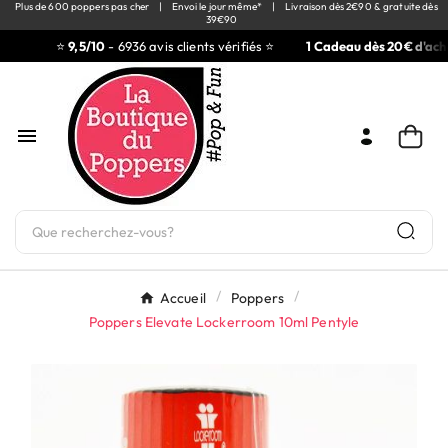
Plus de 600 poppers pas cher
|
Envoi le jour même*
|
Livraison dès 2€90 & gratuite dès
39€90
⭐
9,5/10
- 6936 avis clients vérifiés ⭐
1 Cadeau dès 20€ d'acha

Accueil
Poppers
Poppers Elevate Lockerroom 10ml Pentyle