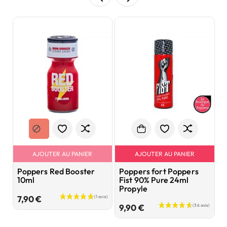
AJOUTER AU PANIER
AJOUTER AU PANIER
Poppers Red Booster
Poppers fort Poppers
P
10ml
Fist 90% Pure 24ml
1
Propyle
Prix
7,90 €
7
Prix
9,90 €