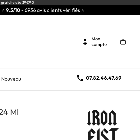
 gratuite dès 39€90
5/10
- 6936 avis clients vérifiés ⭐
Mon
compte

07.82.46.47.69
Nouveau
 24 Ml