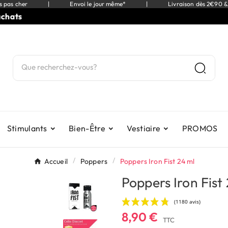
s pas cher
|
Envoi le jour même*
|
Livraison dès 2€90 &
s
⭐
9,
Stimulants
Bien-Être
Vestiaire
PROMOS
Accueil
Poppers
Poppers Iron Fist 24 ml
Poppers Iron Fist
8,90 €
TTC