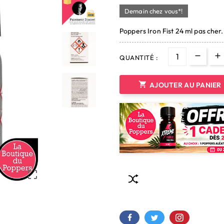
Demain chez vous*!
Poppers Iron Fist 24 ml pas cher
QUANTITÉ :

AJOUTER AU PANIER
