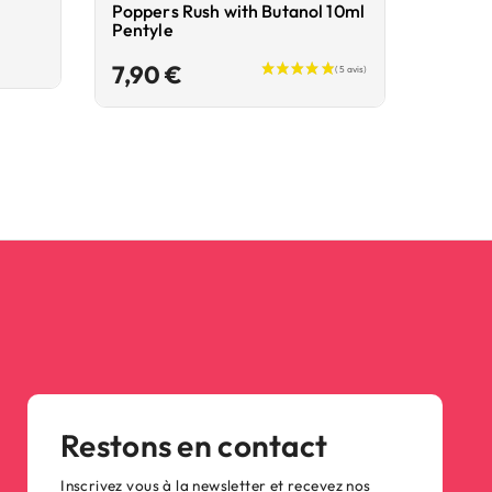
Poppers Rush with Butanol 10ml
Popper
Pentyle
6,90
Prix
7,90 €
Restons en contact
Inscrivez vous à la newsletter et recevez nos