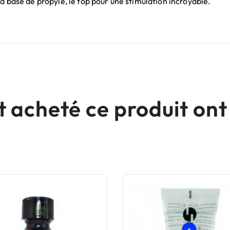
à base de propyle, le top pour une stimulation incroyable.
nt acheté ce produit o