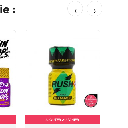
e :


AJOUTER AU PANIER