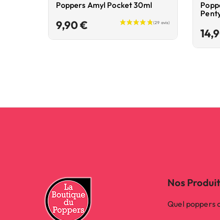
Poppers Amyl Pocket 30ml
Poppe
Pent
Prix
9,90 €
14,
Nos Produi
Quel poppers c