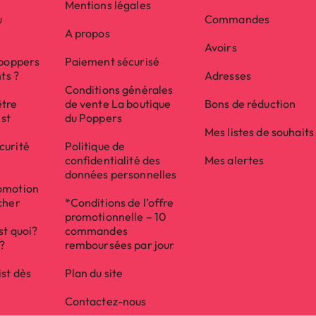
Mentions légales
u
Commandes
A propos
Avoirs
 poppers
Paiement sécurisé
nts ?
Adresses
Conditions générales
être
de vente La boutique
Bons de réduction
ist
du Poppers
Mes listes de souhaits
curité
Politique de
confidentialité des
Mes alertes
données personnelles
(10 avis)
omotion
cher
*Conditions de l’offre
promotionnelle – 10
st quoi?
commandes
e?
remboursées par jour
ist dès
Plan du site
Contactez-nous