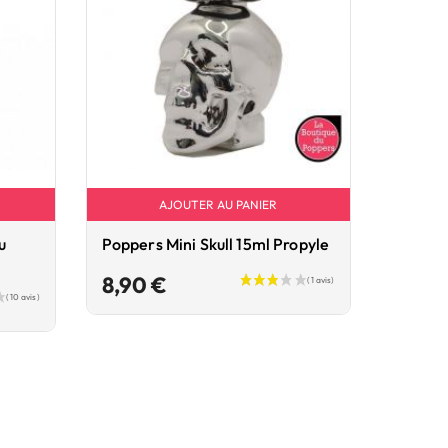
AJOUTER AU PANIER
u
Poppers Mini Skull 15ml Propyle
Prix
8,90 €