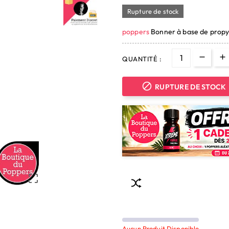
Rupture de stock
poppers
Bonner à base de propy
QUANTITÉ :

RUPTURE DE STOCK

Aucun Produit Disponible