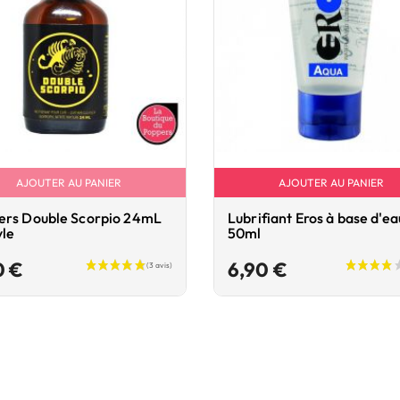
AJOUTER AU PANIER
AJOUTER AU PANIER
ers Double Scorpio 24mL
Lubrifiant Eros à base d'ea
yle
50ml
Prix
Prix
0 €
6,90 €