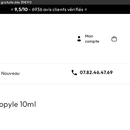
 gratuite dès 39€90
⭐
9,5/10
- 6936 avis clients vérifiés ⭐
Mon
compte

07.82.46.47.69
Nouveau
opyle 10ml