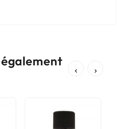
nt également

