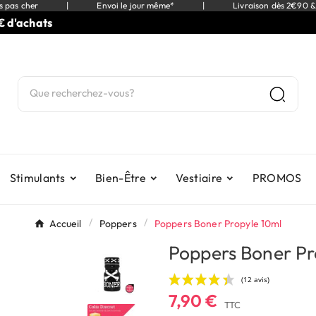
s pas cher
|
Envoi le jour même*
|
Livraison dès 2€90 &
chats
Stimulants
Bien-Être
Vestiaire
PROMOS
Accueil
Poppers
Poppers Boner Propyle 10ml
Poppers Boner Pr
7,90 €
TTC