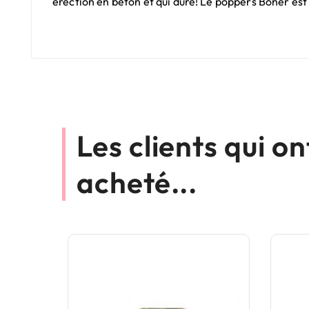
érection en béton et qui dure! Le poppers Boner est 
Les clients qui o
acheté...