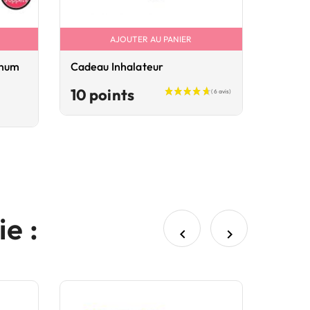
AJOUTER AU PANIER
inum
Cadeau Inhalateur
Prix
10 points
e :

