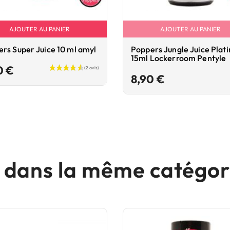
AJOUTER AU PANIER
AJOUTER AU PANIER
rs Super Juice 10 ml amyl
Poppers Jungle Juice Plat
15ml Lockerroom Pentyle
Prix
0 €
Prix
8,90 €
s dans la même catégori