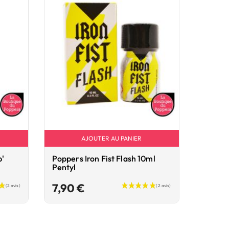
AJOUTER AU PANIER
'
Poppers Iron Fist Flash 10ml
Popper
Pentyl
6,90
Prix
7,90 €