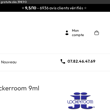
 gratuite dès 39€90
⭐
9,5/10
- 6936 avis clients vérifiés ⭐
Mon
compte

07.82.46.47.69
Nouveau
ockerroom 9ml