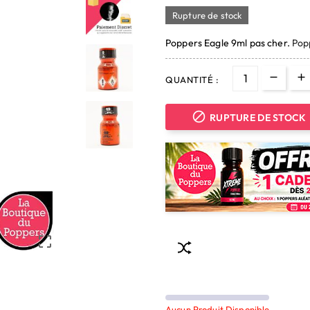
Rupture de stock
Poppers Eagle 9ml pas cher.
Pop
QUANTITÉ :

RUPTURE DE STOCK

Aucun Produit Disponible