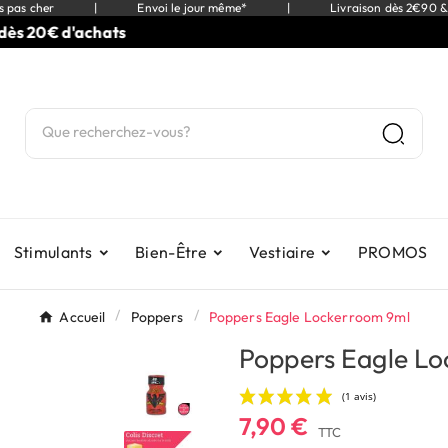
s pas cher
|
Envoi le jour même*
|
Livraison dès 2€90 &
0€ d'achats
Stimulants
Bien-Être
Vestiaire
PROMOS
Accueil
Poppers
Poppers Eagle Lockerroom 9ml
Poppers Eagle L
7,90 €
TTC